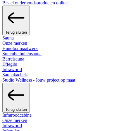
Bestel onderhoudsproducten online
Terug sluiten
Sauna
Onze merken
Hanolux maatwerk
Suncube buitensauna
Barrelsauna
Effegibi
Infraworld
Saunakachels
Studio Wellness - Jouw project op maat
Terug sluiten
Infraroodcabine
Onze merken
Infraworld
Infrapilar