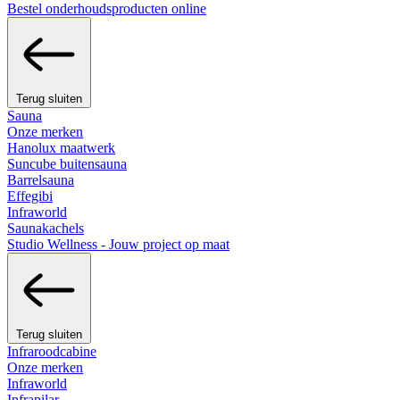
Bestel onderhoudsproducten online
Terug sluiten
Sauna
Onze merken
Hanolux maatwerk
Suncube buitensauna
Barrelsauna
Effegibi
Infraworld
Saunakachels
Studio Wellness - Jouw project op maat
Terug sluiten
Infraroodcabine
Onze merken
Infraworld
Infrapilar