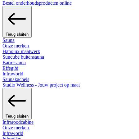
Bestel onderhoudsproducten online
Terug sluiten
Sauna
Onze merken
Hanolux maatwerk
Suncube buitensauna
Barrelsauna
Effegibi
Infraworld
Saunakachels
Studio Wellness - Jouw project op maat
Terug sluiten
Infraroodcabine
Onze merken
Infraworld
Infrapilar