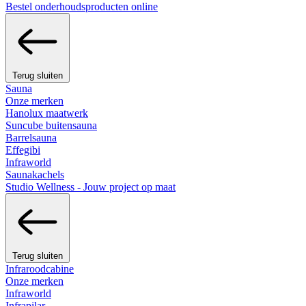
Bestel onderhoudsproducten online
Terug sluiten
Sauna
Onze merken
Hanolux maatwerk
Suncube buitensauna
Barrelsauna
Effegibi
Infraworld
Saunakachels
Studio Wellness - Jouw project op maat
Terug sluiten
Infraroodcabine
Onze merken
Infraworld
Infrapilar